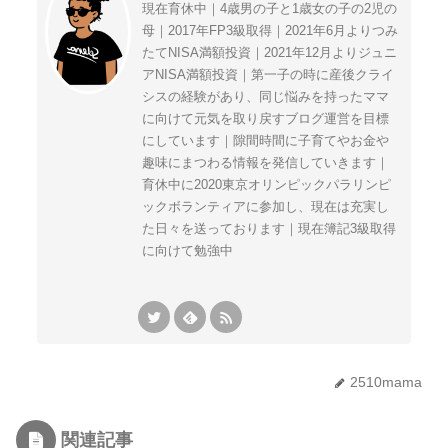
現在育休中｜4歳男の子と1歳女の子の2児の
母｜2017年FP3級取得｜2021年6月よりつみ
たてNISA満額投資｜2021年12月よりジュニ
アNISA満額投資｜第一子の時に産後クライ
シスの経験があり、同じ悩みを持ったママ
に向けて元気を取り戻すブログ運営を目標
にしています｜隙間時間に子育てやお金や
趣味にまつわる情報を発信していきます｜
育休中に2020東京オリンピックパラリンピ
ックボランティアに参加し、現在は充実し
た日々を送っております｜現在簿記3級取得
に向けて勉強中
2510mama
関連記事